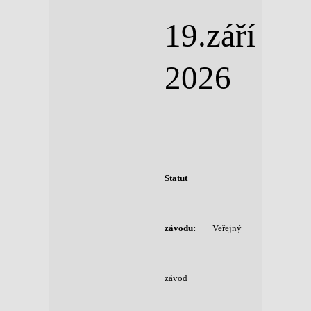
19.září
2026
Statut
závodu:
Veřejný
závod