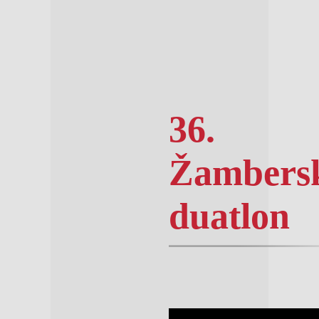
36.
Žambers
duatlon