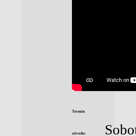
Termín
Sobot
závodu: